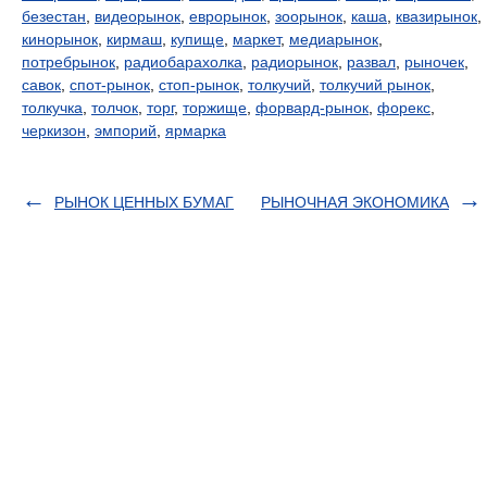
безестан
,
видеорынок
,
еврорынок
,
зоорынок
,
каша
,
квазирынок
,
кинорынок
,
кирмаш
,
купище
,
маркет
,
медиарынок
,
потребрынок
,
радиобарахолка
,
радиорынок
,
развал
,
рыночек
,
савок
,
спот-рынок
,
стоп-рынок
,
толкучий
,
толкучий рынок
,
толкучка
,
толчок
,
торг
,
торжище
,
форвард-рынок
,
форекс
,
черкизон
,
эмпорий
,
ярмарка
РЫНОК ЦЕННЫХ БУМАГ
РЫНОЧНАЯ ЭКОНОМИКА