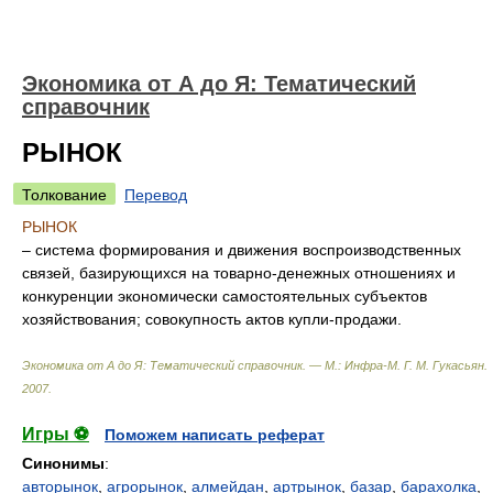
Экономика от А до Я: Тематический
справочник
РЫНОК
Толкование
Перевод
РЫНОК
– система формирования и движения воспроизводственных
связей, базирующихся на товарно-денежных отношениях и
конкуренции экономически самостоятельных субъектов
хозяйствования; совокупность актов купли-продажи.
Экономика от А до Я: Тематический справочник. — М.: Инфра-М
.
Г. М. Гукасьян
.
2007
.
Игры ⚽
Поможем написать реферат
Синонимы
:
авторынок
,
агрорынок
,
алмейдан
,
артрынок
,
базар
,
барахолка
,